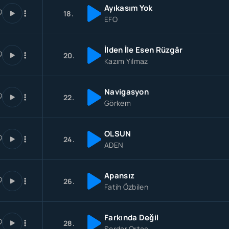
Ayıkasım Yok
18.
EFO
İlden İle Esen Rüzgâr
20.
Kazım Yılmaz
Navigasyon
22.
Görkem
OLSUN
24.
ADEN
Apansız
26.
Fatih Özbilen
Farkında Değil
28.
Serdar Ortaç