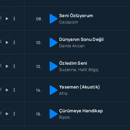
Seni Özlüyorum
08.
Gazapizm
Dünyanın Sonu Değil
10.
Damla Arıcan
Özledim Seni
12.
Suzanna, Halit Bilgiç
Yasemen (Akustik)
14.
Afra
Çürümeye Handikap
16.
Bipos