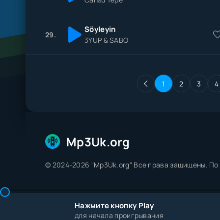
Söyleyin
29.
3YUP & SABO
1
2
3
4
Mp3Uk.org
© 2024-2026 "Mp3Uk.org" Все права защищены. П
Нажмите кнопку Play
для начала проигрывания