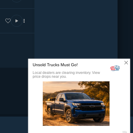
0:00
--
100