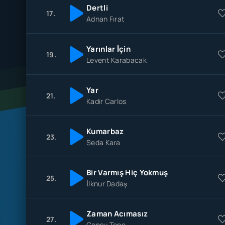
Dertli
17.
Adnan Fırat
Yarınlar İçin
19.
Levent Karabacak
Yar
21.
Kadir Carlos
Kumarbaz
23.
Seda Kara
Bir Varmış Hiç Yokmuş
25.
İlknur Dadaş
Zaman Acımasız
27.
Cansu Tepe