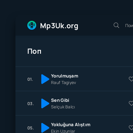
Mp3Uk.org
Поп
Yorulmuşam
01.
Rauf Tagiyev
Sen Gibi
03.
Selçuk Balcı
Yokluğuna Alıştım
05.
Ekin Uzunlar