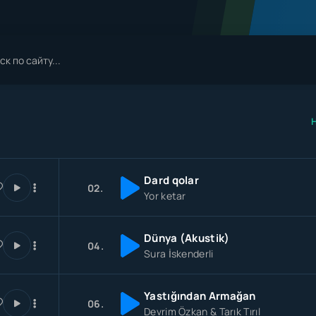
Dard qolar
02.
Yor ketar
Dünya (Akustik)
04.
Sura İskenderli
Yastığından Armağan
06.
Devrim Özkan & Tarık Tırıl