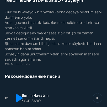
Текст песни 3YUP & SABO - Söyleyin
Kırık bir hikayeydik biz yazıldık sona geceye bıraktım seni
dönmem o yola.
Adım geçmesini artık dudaklarım da kalbimde izlerin var
ama kapim kilitli.
Sevda dediğin şey meğer sessiz bir bitişti bir zaman
cennet sandım yalandı hepsi.
Şimdi adını duysam bile içim buz keser söyleyin bir daha
anmasın benim adımı.
Söyleyin daha unutmadım yalanlarını söyleyin mahşere
sakladım günahlarını.
Söyleyin bilsin .
Рекомендованные песни
Benim Hayatım
01.
3YUP, SABO