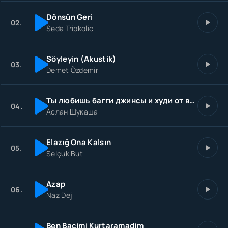
Dönsün Geri
02.
Seda Tripkolic
Söyleyin (Akustik)
03.
Demet Özdemir
Ты любишь багги джинсы и худи от ветмо
04.
Аслан Шукаша
Elazığ Ona Kalsın
05.
Selçuk But
Azap
06.
Naz Dej
Ben Bacimi Kurtaramadim