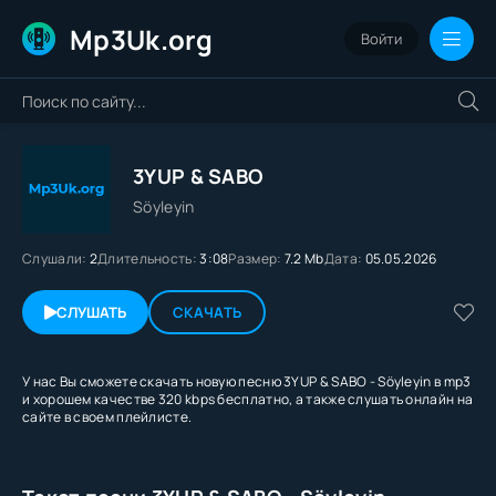
Mp3Uk.org
Войти
3YUP & SABO
Söyleyin
Слушали:
2
Длительность:
3:08
Размер:
7.2 Mb
Дата:
05.05.2026
СЛУШАТЬ
СКАЧАТЬ
У нас Вы сможете скачать новую песню 3YUP & SABO - Söyleyin в mp3
и хорошем качестве 320 kbps бесплатно, а также слушать онлайн на
сайте в своем плейлисте.