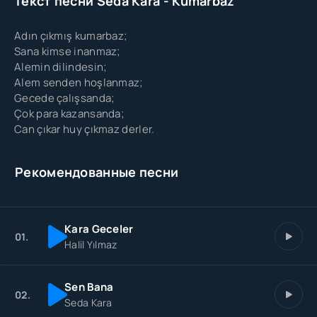
Текст песни Seda Kara - Kumarbaz
Adın çıkmış kumarbaz;
Sana kimse inanmaz;
Alemin dilindesin;
Alem senden hoşlanmaz;
Gecede çalışsanda;
Çok para kazansanda;
Can çıkar huy çıkmaz derler.
Рекомендованные песни
Kara Geceler
01.
Halil Yılmaz
Sen Bana
02.
Seda Kara