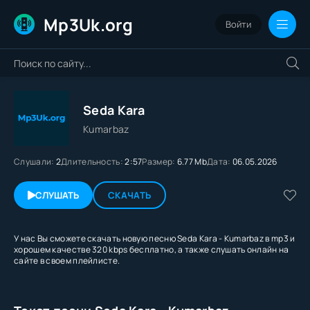
Mp3Uk.org
Войти
Seda Kara
Kumarbaz
Слушали:
2
Длительность:
2:57
Размер:
6.77 Mb
Дата:
06.05.2026
СЛУШАТЬ
СКАЧАТЬ
У нас Вы сможете скачать новую песню Seda Kara - Kumarbaz в mp3 и
хорошем качестве 320 kbps бесплатно, а также слушать онлайн на
сайте в своем плейлисте.