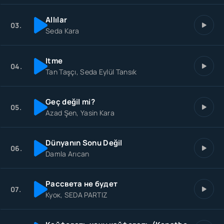
Allılar
03.
Seda Kara
Itme
04.
Tan Taşçı, Seda Eylül Tansık
Geç değil mi?
05.
Azad Şen, Yasin Kara
Dünyanın Sonu Değil
06.
Damla Arıcan
Рассвета не будет
07.
Куок, SEDA PARTIZ