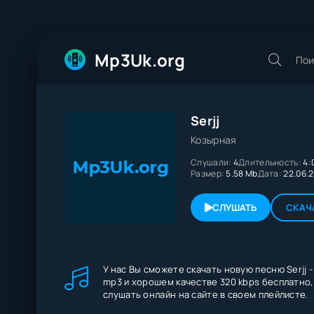
Mp3Uk.org
Serjj
Козырная
Слушали:
4
Длительность:
4:
Размер:
5.58 Mb
Дата:
22.06.
СЛУШАТЬ
СКАЧ
У нас Вы сможете скачать новую песню Serjj 
mp3 и хорошем качестве 320 kbps бесплатно,
слушать онлайн на сайте в своем плейлисте.