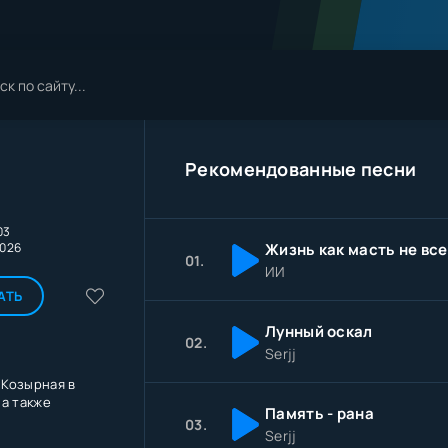
Рекомендованные песни
03
2026
01.
ИИ
АТЬ
Лунный оскал
02.
Serjj
- Козырная в
 а также
Память - рана
03.
Serjj