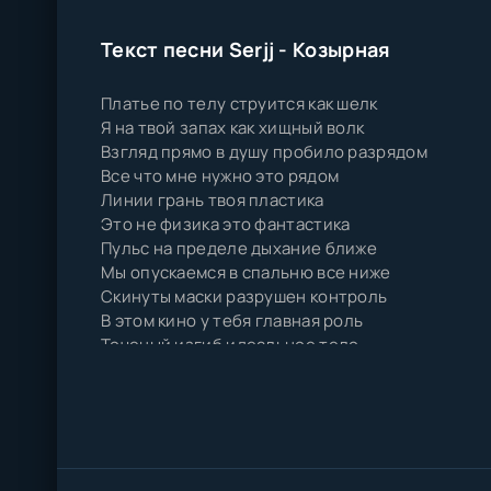
Текст песни Serjj - Козырная
Платье по телу струится как шелк
Я на твой запах как хищный волк
Взгляд прямо в душу пробило разрядом
Все что мне нужно это рядом
Линии грань твоя пластика
Это не физика это фантастика
Пульс на пределе дыхание ближе
Мы опускаемся в спальню все ниже
Скинуты маски разрушен контроль
В этом кино у тебя главная роль
Точеный изгиб идеальное тело
Ты сводишь с ума красиво и смела