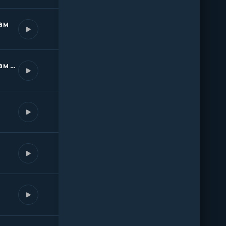
ам
Светя другим сгораю сам (KalashnikoFF Mix)