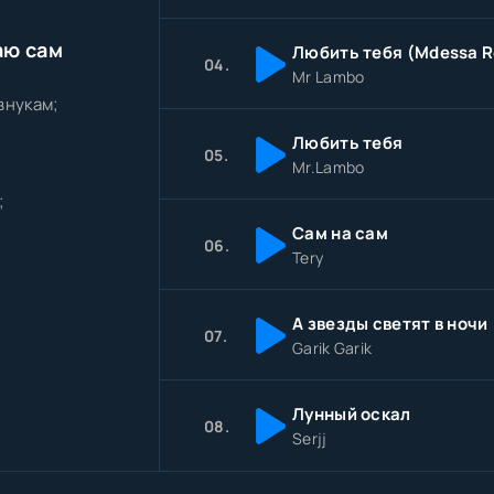
аю сам
04.
Mr Lambo
внукам;
Любить тебя
05.
Mr.Lambo
;
Сам на сам
06.
Tery
А звезды светят в ночи
07.
Garik Garik
Лунный оскал
08.
Serjj