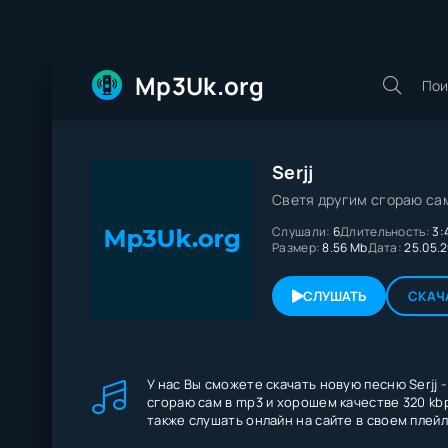
Mp3Uk.org
Serjj
Светя другим сгораю са
Слушали:
6
Длительность:
3:
Размер:
8.56 Mb
Дата:
25.05.
СЛУШАТЬ
СКАЧ
У нас Вы сможете скачать новую песню Serjj 
сгораю сам в mp3 и хорошем качестве 320 kb
также слушать онлайн на сайте в своем плейл