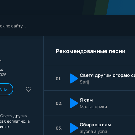
Рекомендованные песни
м
44
2026
01.
Serjj
АТЬ
Я сам
02.
Малышарики
- Светя другим
ps бесплатно, а
Обираєш сам
исте.
03.
alyona alyona