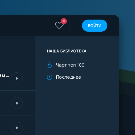
0
ВОЙТИ
НАША БИБЛИОТЕКА
Чарт топ 100
Светя другим сгораю сам (KalashnikoFF Mix)
Последнее