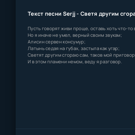
Текст песни Serjj - Светя другим сгор
Пусть говорят живи проще, оставь хоть что-то 
Но я иначе не умел, верный своим звукам;
Алисин сервен консумур;
Латынь седая на губах, застыла как угар;
Светят другим сгораю сам, таков мой приговор
И в этом пламени немом, веду я разговор.