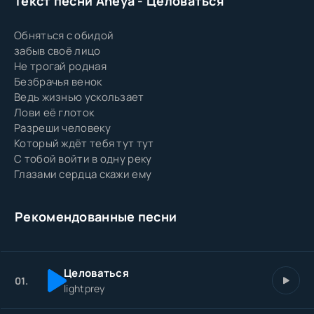
Текст песни Aneya - Целоваться
Обняться с обидой
забыв своё лицо
Не трогай родная
Безбрачья венок
Ведь жизнью ускользает
Лови её глоток
Разреши человеку
Который ждёт тебя тут тут
С тобой войти в одну реку
Глазами сердца скажи ему
Рекомендованные песни
Целоваться
01.
lightprey