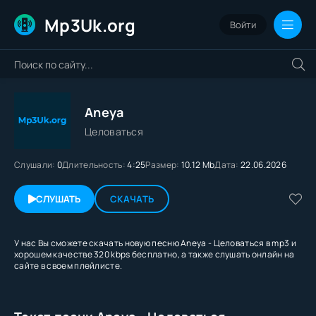
Mp3Uk.org
Войти
Aneya
Целоваться
Слушали:
0
Длительность:
4:25
Размер:
10.12 Mb
Дата:
22.06.2026
СЛУШАТЬ
СКАЧАТЬ
У нас Вы сможете скачать новую песню Aneya - Целоваться в mp3 и
хорошем качестве 320 kbps бесплатно, а также слушать онлайн на
сайте в своем плейлисте.