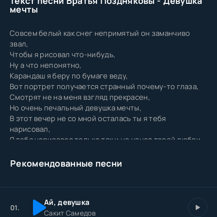
Текст песни Братья Поздняковы - Девушка
мечты
Совсем белый как снег непримятый он заманчиво
звал,
Чтобы я рисовал что-нибудь,
Ну а что непонятно,
Карандаш я беру по бумаге веду,
Вот портрет получается странный почему-то глаза,
Смотрят не на меня взгляд прекрасен,
Но очень печальный девушка мечты,
В этот вечер не со мной осталась ты я тебя
нарисовал,
Я тебя нарисовал только так и не узнал твоей любви,
Я не верю что пройдёт моя любовь и тебя я не увижу
больше вновь,
Рекомендованные песни
Без тебя я жить устал я тебя нарисовал,
Я тебя нарисовал и картина моя,
Рисовал её я вдруг ожил образ твой улыбнулась,
Ай, девушка
Сказав нежно прости ты меня не ищи,
01.
Сакит Самедов
И в голубку смеясь,