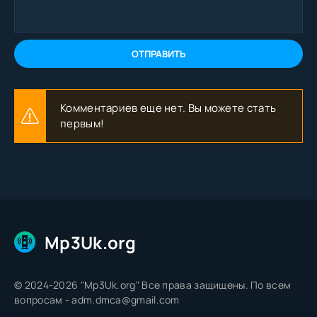
ОТПРАВИТЬ
Комментариев еще нет. Вы можете стать
первым!
Mp3Uk.org
© 2024-2026 "Mp3Uk.org" Все права защищены. По всем
вопросам - adm.dmca@gmail.com