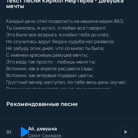
Текст песни Кирилл Нефтерев - Девушка
мечты
Каждый день стал подвозить на машине марки ВАЗ;
Ты смеялась, я шутил, о любви все говорил;
Это было все всерьез, я любил тебя до слёз;
Но случилась вдруг беда и судьба нас развела;
Не забуду этих дней, что со мною ты была;
С именем красивым девушка мечты;
Это ведь так просто - любишь меня ты;
Вспомни, как в апреле расцвели сады;
Вспомни, как впервые подарил цветы;
Грустный вечер наступал, по тебе весь день скучал;
Вспоминал твои слова, как до дома провожал;
Я прошу лишь об одном, вспомни, как с тобой вдвоем;
В парке листья собирал, о большой семье мечтал;
Рекомендованные песни
Ты смеялась, я шутил, первый стих тебе дарил;
Разве мог я знать тогда, что разлучит нас судьба;
Каждый день тоскую я, ведь я так любил тебя;
Ай, девушка
Не забуду наших встреч, как хотел любовь беречь;
01.
Сакит Самедов
С именем красивым девушка мечты.