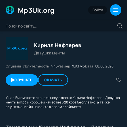
Mp3Uk.org
Войти
Кирилл Нефтерев
Девушка мечты
Слушали:
7
Длительность:
4:16
Размер:
9.93 Mb
Дата:
08.06.2026
СЛУШАТЬ
СКАЧАТЬ
У нас Вы сможете скачать новую песню Кирилл Нефтерев - Девушка
мечты в mp3 и хорошем качестве 320 kbps бесплатно, а также
слушать онлайн на сайте в своем плейлисте.