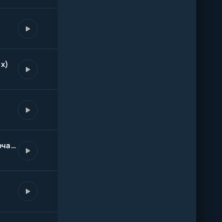
ix)
О чем ты не спишь по ночам? (Enzro Remix)