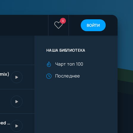
0
ВОЙТИ
НАША БИБЛИОТЕКА
Чарт топ 100
mix)
Последнее
Тату на твоем теле (Speed Up)