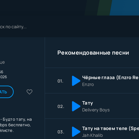
Рекомендованные песни
дце
56
2026
Чёрные глаза (Enzro Re
01.
Enzro
АТЬ
Тату
02.
Delivery Boys
- Будто тату, на
bps бесплатно,
йлисте.
03.
Jah Khalib