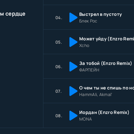
ём сердце
Выстрел в пустоту
04.
Блек Рос
Может уйду (Enzro Rem
05.
Xcho
За тобой (Enzro Remix)
06.
ФАРПЕЙН
07.
HammAli, Akmal'
Иордан (Enzro Remix)
08.
MONA