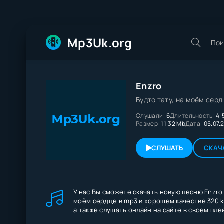
Mp3Uk.org
Enzro
Будто тату, на моём сер
Слушали:
6
Длительность:
4:
Размер:
11.32 Mb
Дата:
05.07.
СЛУШАТЬ
СКАЧ
У нас Вы сможете скачать новую песню Enzro 
моём сердце в mp3 и хорошем качестве 320 k
а также слушать онлайн на сайте в своем пле