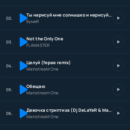
Ты нарисуй мне солнышко и нарисуй закат
02.
БумеR
Not the Only One
03.
FLAMASTER
Целуй (fepae remix)
04.
MainstreaM One
Обещаю
05.
Mainstream One
Девочка стриптиза (Dj DeLaYeR & Maxi FormOFF Remix) (Radio Edit)
06.
MainstreaM One