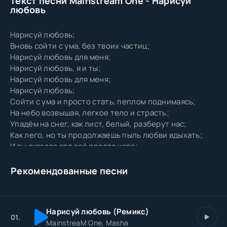
Текст песни Mainstream One - Нарисуй
любовь
Нарисуй любовь;
Вновь сойти с ума, без твоих частиц;
Нарисуй любовь для меня;
Нарисуй любовь, я и ты;
Нарисуй любовь для меня;
Нарисуй любовь;
Сойти с ума и просто стать, пеплом поднимаясь;
На небо возвышая, легкое тело и страсть;
Упадём на снег, как лист, белый, разберут нас;
Как лего, но ты продолжаешь пыль любви вдыхать;
И ты сказала это всё просто игра;
И это всё просто слова, что между мной и тобой
появились.
Рекомендованные песни
Нарисуй любовь (Ремикс)
01.
MainstreaM One, Masha