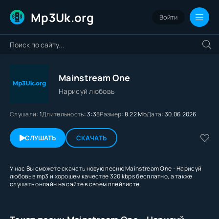
Mp3Uk.org
Войти
Mainstream One
Нарисуй любовь
Слушали:
1
Длительность:
3:35
Размер:
8.22 Mb
Дата:
30.06.2026
СЛУШАТЬ
СКАЧАТЬ
У нас Вы сможете скачать новую песню Mainstream One - Нарисуй
любовь в mp3 и хорошем качестве 320 kbps бесплатно, а также
слушать онлайн на сайте в своем плейлисте.