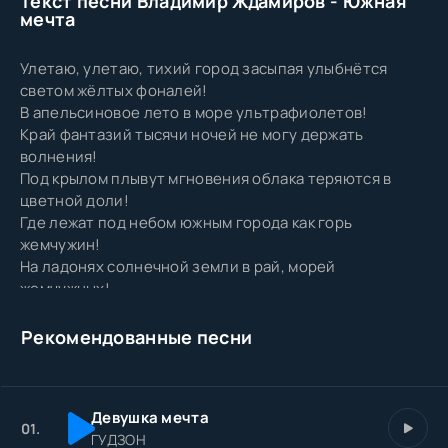
Текст песни Владимир Ждамиров - Южная
мечта
Улетаю, улетаю, тихий город засыпая улыбнётся
светом жёлтых фоналей!
В апельсиновое лето в море ультрафиолетов!
Край фантазий тысячи ночей не могу держать
волнения!
Под крылом плывут мгновения облака теряются в
цветной доли!
Где лежат под небом южным города как горь
жемчужин!
На ладонях солнечной земли в рай, морей
жемчужных!
Край, столицы южной краснодар и Сочи!
В Адлер рейсом срочным в край в объятие двух морей!
Рекомендованные песни
Летим к мечте своей встретят нас с утра.
Девушка мечта
01.
ГУДЗОН