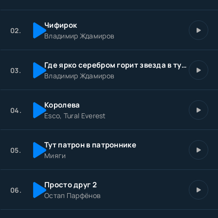
Чифирок
02.
Владимир Ждамиров
Где ярко серебром горит звезда в тумане
03.
Владимир Ждамиров
Королева
04.
Esco, Tural Everest
Тут патрон в патроннике
05.
Мияги
Просто друг 2
06.
Остап Парфёнов