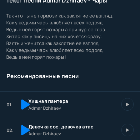
Текст песни Admar Dzhiraev - Чары
Так что ты не тормози как заклятие ее взгляд.
Как у ведьмы чары влюбляет всех подряд.
Ведь в ней горят пожары а прищур ее глаз.
Хитер как у лисицы на них хочется сразу.
Взять и женится как заклятие ее взгляд.
Как у ведьмы чары влюбляет всех подряд.
Ведь в ней горят пожары !
Рекомендованные песни
Хищная пантера
01.
Admar Dzhiraev
Девочка сос, девочка атас
02.
Admar Dzhiraev