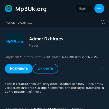
Mp3Uk.org
Войти
Admar Dzhiraev
Чары
Слушали:
3
Длительность:
2:19
Размер:
5.33 Mb
Дата:
29.06.2026
СЛУШАТЬ
СКАЧАТЬ
У нас Вы сможете скачать новую песню Admar Dzhiraev - Чары в mp3
и хорошем качестве 320 kbps бесплатно, а также слушать онлайн на
сайте в своем плейлисте.