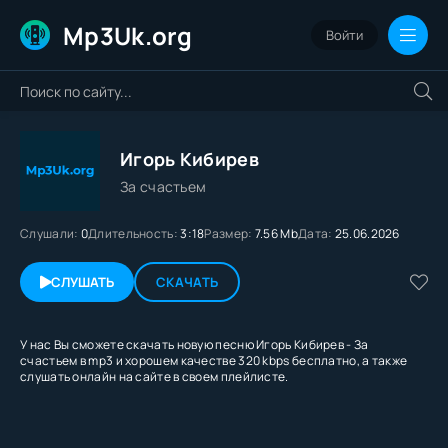
Mp3Uk.org
Войти
Игорь Кибирев
За счастьем
Слушали:
0
Длительность:
3:18
Размер:
7.56 Mb
Дата:
25.06.2026
СЛУШАТЬ
СКАЧАТЬ
У нас Вы сможете скачать новую песню Игорь Кибирев - За
счастьем в mp3 и хорошем качестве 320 kbps бесплатно, а также
слушать онлайн на сайте в своем плейлисте.