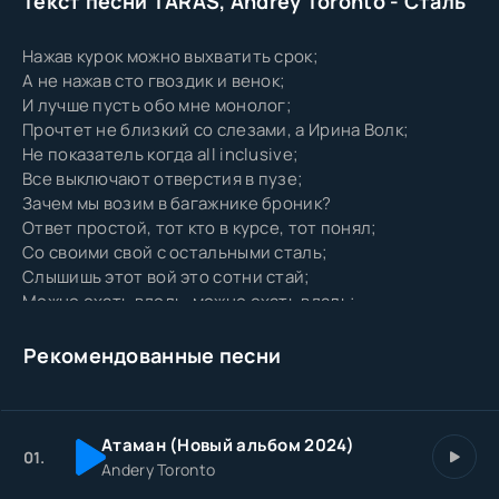
Текст песни TARAS, Andrey Toronto - Сталь
Нажав курок можно выхватить срок;
А не нажав сто гвоздик и венок;
И лучше пусть обо мне монолог;
Прочтет не близкий со слезами, а Ирина Волк;
Не показатель когда all inclusive;
Все выключают отверстия в пузе;
Зачем мы возим в багажнике броник?
Ответ простой, тот кто в курсе, тот понял;
Со своими свой с остальными сталь;
Слышишь этот вой это сотни стай;
Можно ехать вдоль, можно ехать вдаль;
Выбирай;
Со своими свой с остальными сталь;
Рекомендованные песни
Слышишь этот вой это сотни стай;
Можно ехать вдоль, можно ехать вдаль;
Выбирай;
Атаман (Новый альбом 2024)
Там наших пацов не пускает блок;
01.
Andery Toronto
И по-любому там в загашнике гасится глок;
И если стану вдруг тем кто смог;