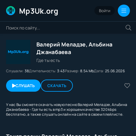
Mp3Uk.org
Войти
Валерий Меладзе, Альбина
Джанабаева
Где ты есть
Слушали:
38
Длительность:
3:43
Размер:
8.54 Mb
Дата:
25.06.2026
СЛУШАТЬ
СКАЧАТЬ
У нас Вы сможете скачать новую песню Валерий Меладзе, Альбина
Джанабаева - Где ты есть в mp3 и хорошем качестве 320 kbps
бесплатно, а также слушать онлайн на сайте в своем плейлисте.