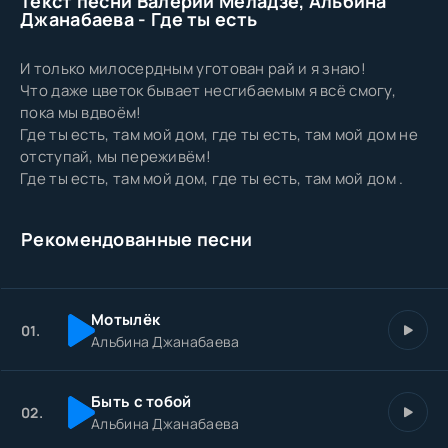
Текст песни Валерий Меладзе, Альбина
Джанабаева - Где ты есть
И только милосердным уготован рай и я знаю!
Что даже цветок бывает несгибаемым я всё смогу,
пока мы вдвоём!
Где ты есть, там мой дом, где ты есть, там мой дом не
отступай, мы переживём!
Где ты есть, там мой дом, где ты есть, там мой дом .
Рекомендованные песни
Мотылёк
01.
Альбина Джанабаева
Быть с тобой
02.
Альбина Джанабаева