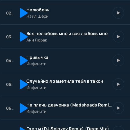
Нелюбовь
02.
Нэил Шери
Вся нелюбовь мне и вся любовь мне
03.
Ани Лорак
Привычка
04.
Инфинити
Случайно я заметила тебя в такси
05.
Инфинити
Не плачь девчонка (Madsheads Remix)
06.
Инфинити
Где ты (DJ Solovey Remix) (Deep Mix)