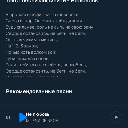
Текст песни Инфинити - Нелюбовь
В пропасть пофиг на фатальность;
Снова игнор, Он опять тебя динамит;
Будь сильнее, соль не сыпь на свою рану;
Сердце остановись, не беги, не беги.
Он стал чужим, смирись;
На 1, 2, 3 замри;
Ночью хоть волком вой;
Губишь желая вновь;
Ранит тебя его не любовь, не любовь,;
Сердце остановить, не беги, не беги.
Он стал чужим, смирись!
Рекомендованные песни
Не любовь
01.
MILENA DEINEGA