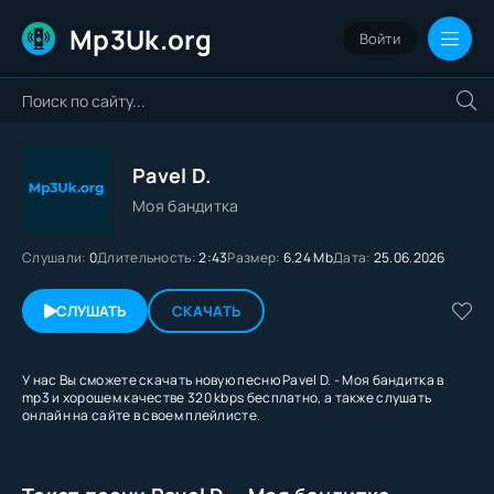
Mp3Uk.org
Войти
Pavel D.
Моя бандитка
Слушали:
0
Длительность:
2:43
Размер:
6.24 Mb
Дата:
25.06.2026
СЛУШАТЬ
СКАЧАТЬ
У нас Вы сможете скачать новую песню Pavel D. - Моя бандитка в
mp3 и хорошем качестве 320 kbps бесплатно, а также слушать
онлайн на сайте в своем плейлисте.