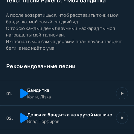
Текст песни Pavel D. - Моя бандитка
А после возвратишься, чтоб расставить точки моя
бандитка, мой самый сладкий яд.
С тобою каждый день безумный маскарад ты моя
награда, ты мой талисман.
И я попал в мой самый дерзкий план друзья твердят
беги, а нас идёт с ума!
Рекомендованные песни
Бандитка
01.
Колін, Лізка
Девочка бандитка на крутой машине
02.
Влад Порфиров