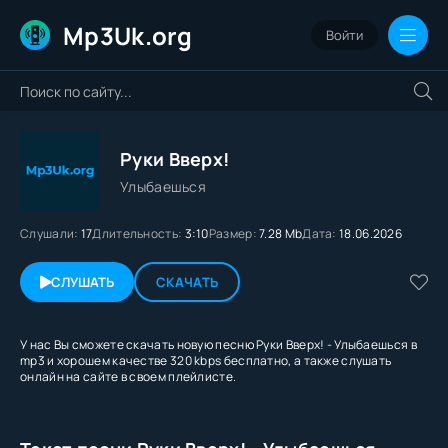
Mp3Uk.org
Войти
Руки Вверх!
Улыбаешься
Слушали:
17
Длительность:
3:10
Размер:
7.28 Mb
Дата:
18.06.2026
СЛУШАТЬ
СКАЧАТЬ
У нас Вы сможете скачать новую песню Руки Вверх! - Улыбаешься в
mp3 и хорошем качестве 320 kbps бесплатно, а также слушать
онлайн на сайте в своем плейлисте.