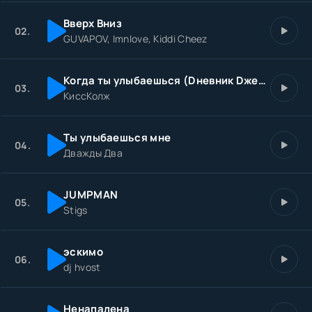
И ты счастлива я вижу по твоим глазам
Вверх Вниз
И останется в прихожей твой аромат
02.
GUVAPOV, Imnlove, Kiddi Cheez
Мне так нравится что ждёшь меня у окна
Когда ты улыбаешься (Dневник Dжессики Remix)
03.
КиссКолж
Ты улыбаешься мне
04.
Дважды Два
JUMPMAN
05.
Stigs
эскимо
06.
dj hvost
Ненапалена