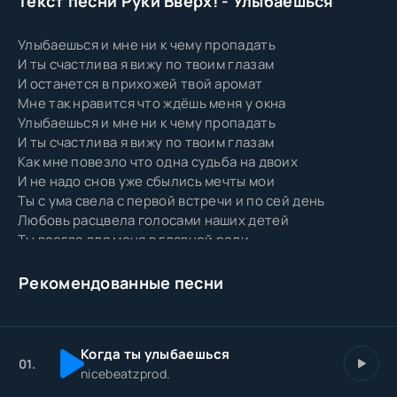
Текст песни Руки Вверх! - Улыбаешься
Улыбаешься и мне ни к чему пропадать
И ты счастлива я вижу по твоим глазам
И останется в прихожей твой аромат
Мне так нравится что ждёшь меня у окна
Улыбаешься и мне ни к чему пропадать
И ты счастлива я вижу по твоим глазам
Как мне повезло что одна судьба на двоих
И не надо снов уже сбылись мечты мои
Ты с ума свела с первой встречи и по сей день
Любовь расцвела голосами наших детей
Ты всегда для меня в главной роли
Для тебя эти все стадионы
Для тебя цветов миллионы милая моя
Рекомендованные песни
Знаешь жить без тебя невозможно
Обниму тебя так осторожно
Я люблю тебя ты меня тоже
Когда ты улыбаешься
И останется в прихожей твой аромат
01.
nicebeatzprod.
Мне так нравится что ждёшь меня у окна
Улыбаешься и мне ни к чему пропадать