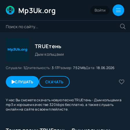
Mp3Uk.org
Войти
TRUEтень
Дым кольцами
Слушали:
1
Длительность:
3:17
Размер:
7.52 Mb
Дата:
18.06.2026
СЛУШАТЬ
СКАЧАТЬ
У нас Вы сможете скачать новую песню TRUEтень - Дым кольцами в
mp3 и хорошем качестве 320 kbps бесплатно, а также слушать
онлайн на сайте в своем плейлисте.