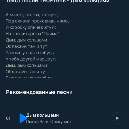
Текст песни TRUEтень - Дым кольцами
А может, это ты, тоскуя,;
Под окнами проходишь мимо,;
И коробку спичек жгу я;
На три сигареты "Прима".
Дым, дым кольцами;
Облаками там и тут;
Разные у нас автобусы;
У тебя другой маршрут;
Дым, дым кольцами;
Облаками там и тут;
Разные у нас автобусы;
У тебя другой маршрут;
Милая, ты стала бывшей -;
Рекомендованные песни
Так зачем же лезешь в душу?
Видишь, она гневом дышит,;
Вид её печалью сушит.
Дым кольцами
Ты меня считала слабым,;
01.
Цыган Ваня Спекулянт
Ты сама тому причина,;
Что с тобою стало с бабой;