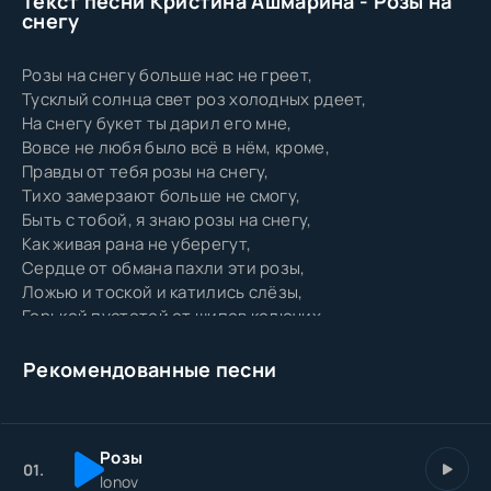
Текст песни Кристина Ашмарина - Розы на
снегу
Розы на снегу больше нас не греет,
Тусклый солнца свет роз холодных рдеет,
На снегу букет ты дарил его мне,
Вовсе не любя было всё в нём, кроме,
Правды от тебя розы на снегу,
Тихо замерзают больше не смогу,
Быть с тобой, я знаю розы на снегу,
Как живая рана не уберегут,
Сердце от обмана пахли эти розы,
Ложью и тоской и катились слёзы,
Горькой пустотой от шипов колючих,
Руки сберегу оставляя тихо,
Розы на снегу розы на снегу,
Рекомендованные песни
Тихо замерзают больше не смогу,
Быть с тобой, я знаю розы на снегу,
Как живая рана не уберегут,
Розы
Сердце от обмана розы на снегу,
01.
lonov
Тихо замерзают больше не смогу,