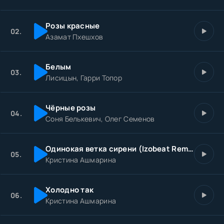
Быть с тобой, я знаю розы на снегу,
Как живая рана не уберегут,
Розы красные
Сердце от обмана !
02.
Азамат Пхешхов
Белым
03.
Лисицын, Гарри Топор
Чёрные розы
04.
Соня Белькевич, Олег Семенов
Одинокая ветка сирени (Izobeat Remix)
05.
Кристина Ашмарина
Холодно так
06.
Кристина Ашмарина