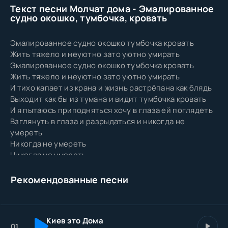
Текст песни Молчат дома - Эмалированное
судно окошко, тумбочка, кровать
Эмалированное судно окошко тумбочка кровать
Жить тяжело и неуютно зато уютно умирать
Эмалированное судно окошко тумбочка кровать
Жить тяжело и неуютно зато уютно умирать
И тихо капает из крана и жизнь растрёпана как блядь
Выходит как бы из тумана и видит тумбочка кровать
И я пытаюсь приподняться хочу в глаза ей поглядеть
Взглянуть в глаза и разрыдаться и никогда не
умереть
Никогда не умереть
Никогда не умереть
Никогда не умереть
Никогда не умереть никогда не умереть
Рекомендованные песни
Эмалированное судно окошко тумбочка кровать
Жить тяжело и неуютно зато уютно умирать
Эмалированное судно окошко тумбочка кровать
Киев это Дома
Жить тяжело и неуютно зато уютно умирать умирать
01.