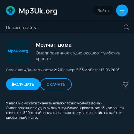
Mp3Uk.org
Войти
Молчат дома
Эмалированное судно окошко, тумбочка,
кровать
Слушали:
4
Длительность:
2:21
Размер:
5.53 Mb
Дата:
13.06.2026
СЛУШАТЬ
СКАЧАТЬ
У нас Вы сможете скачать новую песню Молчат дома -
Эмалированное судно окошко, тумбочка, кровать в mp3 и хорошем
качестве 320 kbps бесплатно, а также слушать онлайн на сайте в
своем плейлисте.