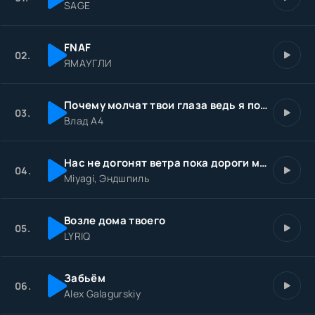
SAGE
FNAF
02.
ЯМАУГЛИ
Почему молчат твои глаза ведь я пою тебе песни
03.
Влад А4
Нас не догонят ветра пока дороги молчат
04.
Miyagi, Эндшпиль
Возле дома твоего
05.
LYRIQ
Забьём
06.
Alex Galagurskiy