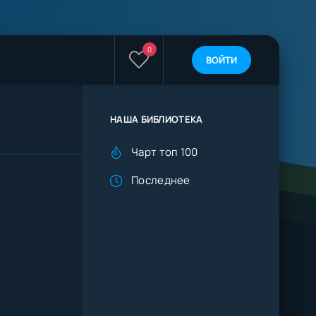
0
ВОЙТИ
НАША БИБЛИОТЕКА
Чарт топ 100
Последнее