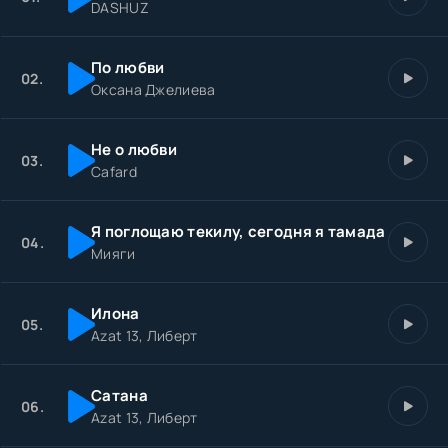
DASHUZ
Боль паутиной кружит и дурманит твоё молчание
сейчас так сильно ранит.
По любви
02.
Оксана Джелиева
Не о любви
03.
Cafard
Я поглощаю текилу, сегодня я тамада
04.
Мияги
Илона
05.
Azat 13, Либерт
Сатана
06.
Azat 13, Либерт