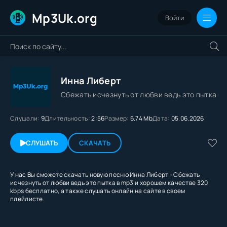
Mp3Uk.org
Войти
Инна Либерт
Сбежать исчезнуть от любви ведь это пытка
Слушали:
9
Длительность:
2:56
Размер:
6.74 Mb
Дата:
05.06.2026
СЛУШАТЬ
СКАЧАТЬ
У нас Вы сможете скачать новую песню Инна Либерт - Сбежать
исчезнуть от любви ведь это пытка в mp3 и хорошем качестве 320
kbps бесплатно, а также слушать онлайн на сайте в своем
плейлисте.