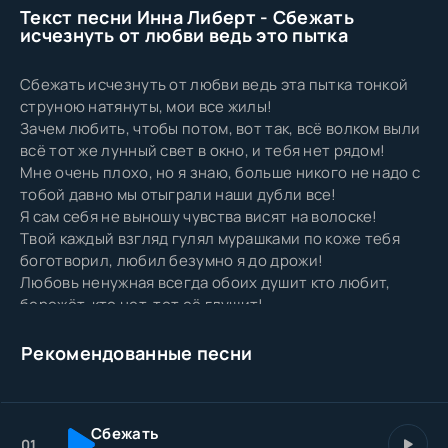
Текст песни Инна Либерт - Сбежать
исчезнуть от любви ведь это пытка
Сбежать исчезнуть от любви ведь эта пытка тонкой
струною натянуты, мои все жилы!
Зачем любить, чтобы потом, вот так, всё волком выли
всё тот же лунный свет в окно, и тебя нет рядом!
Мне очень плохо, но я знаю, больше никого не надо с
тобой давно мы отыграли наши дубли все!
Я сам себя не выношу чувства висят на волоске!
Твой каждый взгляд гулял мурашками по коже тебя
боготворил, любил безумно я до дрожи!
Любовь ненужная всегда обоих душит кто любит,
бережёт, кто нет, тот её глушит!
Руки на руль, педали в пол, ещё одна попытка
сбежать, исчезнуть от любви, ведь это пытка!
Рекомендованные песни
Тонкой струной натянуты мои все жилы зачем любить,
чтобы потом вот так все волком выли!
Я не виновен, но и ты не виновата грустно молчит
Сбежать
внутри нас пустота!
01.