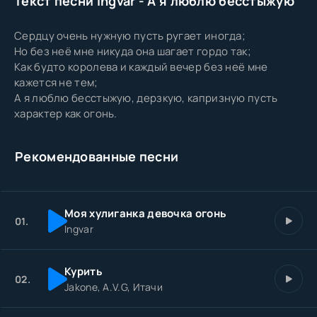
Текст песни Ingvar - А я люблю бесстыжую
Сердцу очень нужную пусть ругает иногда;
Но без неё мне никуда она шагает гордо так;
Как будто королева и каждый вечер без неё мне
кажется не тем;
А я люблю бесстыжую, дерзкую, капризную пусть
характер как огонь.
Рекомендованные песни
Моя хулиганка девочка огонь
01.
Ingvar
Курить
02.
Jakone, A.V.G, Итачи