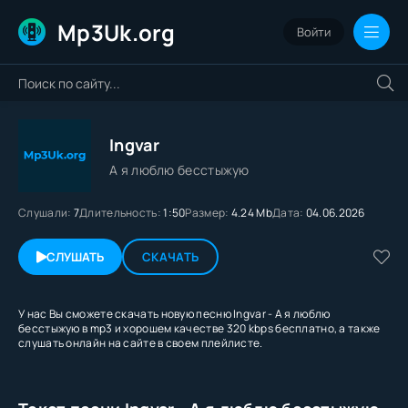
Mp3Uk.org
Войти
Ingvar
А я люблю бесстыжую
Слушали:
7
Длительность:
1:50
Размер:
4.24 Mb
Дата:
04.06.2026
СЛУШАТЬ
СКАЧАТЬ
У нас Вы сможете скачать новую песню Ingvar - А я люблю
бесстыжую в mp3 и хорошем качестве 320 kbps бесплатно, а также
слушать онлайн на сайте в своем плейлисте.