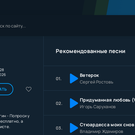
Рекомендованные песни
:28
026
Ветерок
01.
Сергей Ростовъ
АТЬ
02.
Игорь Саруханов
ин - Попроси у
есплатно, а
исте.
03.
Владимир Ждамиров