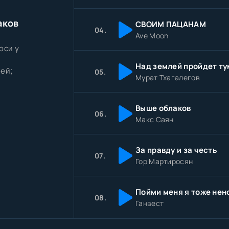
аков
СВОИМ ПАЦАНАМ
04.
Ave Moon
оси у
Над землей пройдет т
ней;
05.
Мурат Тхагалегов
Выше облаков
06.
Макс Саян
За правду и за честь
07.
Гор Мартиросян
08.
Ганвест