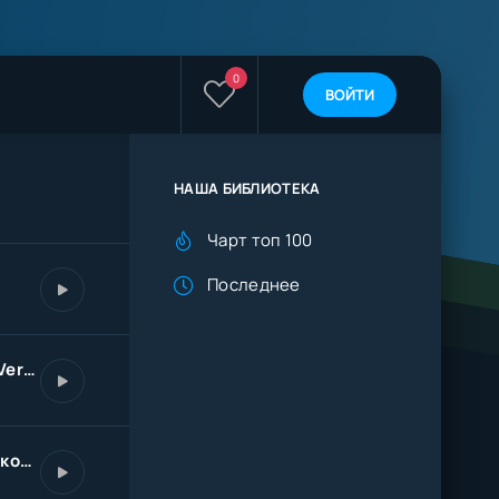
0
ВОЙТИ
НАША БИБЛИОТЕКА
Чарт топ 100
Последнее
Придуманная любовь (Version 2024)
Стюардесса моих снов королева облаков