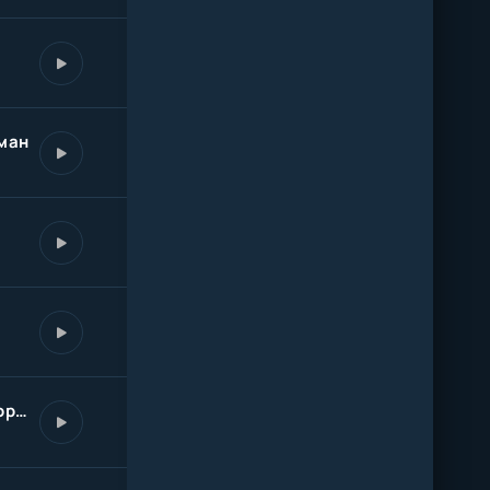
уман
Пойми меня я тоже ненормальный но ведь ты и я мы оба виртуальны