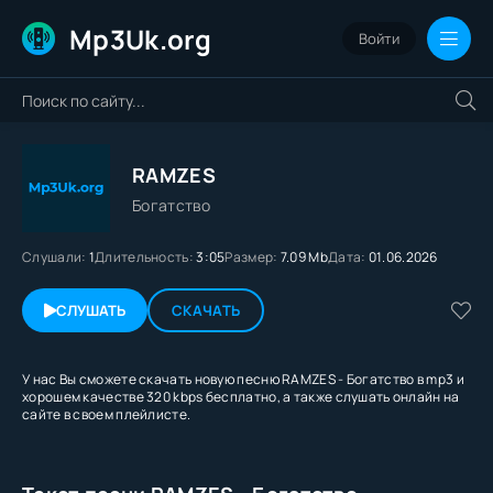
Mp3Uk.org
Войти
RAMZES
Богатство
Слушали:
1
Длительность:
3:05
Размер:
7.09 Mb
Дата:
01.06.2026
СЛУШАТЬ
СКАЧАТЬ
У нас Вы сможете скачать новую песню RAMZES - Богатство в mp3 и
хорошем качестве 320 kbps бесплатно, а также слушать онлайн на
сайте в своем плейлисте.