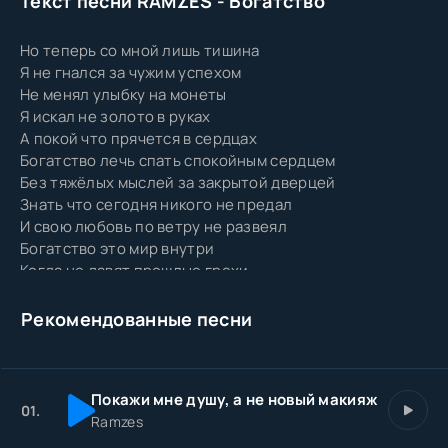
Текст песни RAMZES - Богатство
Но теперь со мной лишь тишина
Я не гнался за чужим успехом
Не менял улыбку на монеты
Я искал не золото в руках
А покой что прячется в сердцах
Богатство лечь спать спокойным сердцем
Без тяжёлых мыслей за закрытой дверцей
Знать что сегодня никого не предал
И свою любовь по ветру не развеял
Богатство это мир внутри
Когда не давят прошлые грехи
И даже если пусто в кошельке
Я самый богатый на этой земле
Рекомендованные песни
Сколько ведь менялось рядом
Покажи мне душу, а не новый макияж
01.
Ramzes