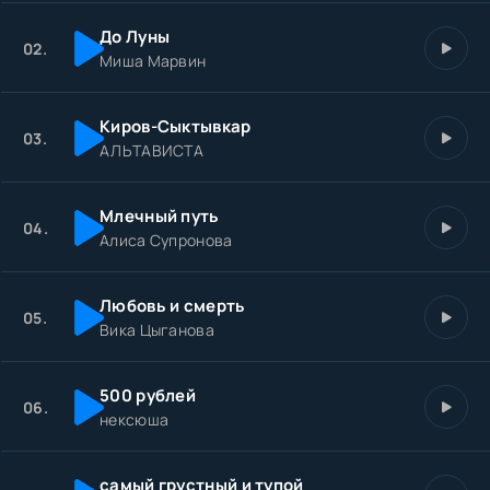
Смерть луны на гильотине
До Луны
Солнца крик под выстрел пушек
02.
Миша Марвин
Я люблю свои игрушки
Я рисую на картине
Смерть луны на гильотине
Киров-Сыктывкар
03.
Солнца крик под выстрел пушек
АЛЬТАВИСТА
Я люблю свои игрушки
Я рисую на картине
Смерть луны на гильотине
Млечный путь
04.
Солнца крик под выстрел пушек
Алиса Супронова
Всё закончились игрушки
Я рисую на картине
Любовь и смерть
Смерть луны на гильотине
05.
Вика Цыганова
Солнца крик под выстрел пушек
Я люблю свои игрyшки
500 рублей
06.
нексюша
самый грустный и тупой