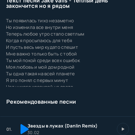
Текст песни Jake Vails - Теплый день
закончится но я рядом
Ты появилась тихо незаметно
Но изменила все внутри меня
Теперь любое утро стало светлым
Когда я просыпаюсь для тебя
И пусть весь мир кудато спешит
Мне важно только быть с тобой
Ты мой покой среди всех ошибок
Моя любовь и мой дом родной
Ты одна такая на всей планете
Я это понял с первых минут
Нет никого красивей на свете
Чем та которую искренне люблю
И каждый день благодарю судьбу
Рекомендованные песни
За наши встречи и мечты
Ведь среди тысяч людей
Мне улыбнулась именно ты
Звезды в лужах (Danlin Remix)
01.
30.02