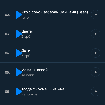
Что с собой заберём Саншайн (Bass)
02.
Тото
Цветы
03.
ZippO
Дети
04.
ZippO
Мама, я живой
05.
Kamazz
Когда ты уснешь на мне
06.
маломира