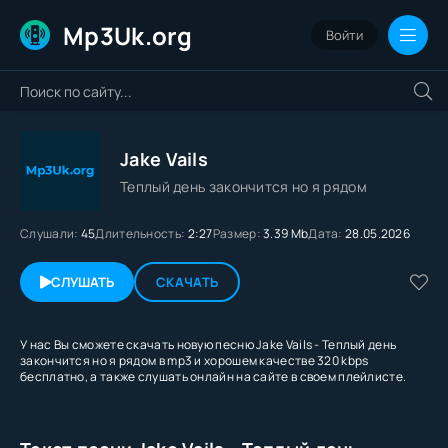
Mp3Uk.org
Войти
Jake Vails
Теплый день закончится но я рядом
Слушали:
45
Длительность:
2:27
Размер:
3.39 Mb
Дата:
28.05.2026
СЛУШАТЬ
СКАЧАТЬ
У нас Вы сможете скачать новую песню Jake Vails - Теплый день
закончится но я рядом в mp3 и хорошем качестве 320 kbps
бесплатно, а также слушать онлайн на сайте в своем плейлисте.