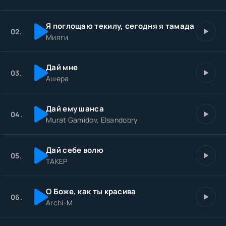
Если ктото внутри продрог
Чтобы там где темно и тесно
Я поглощаю текилу, сегодня я тамада
Я могла хоть немного дать
02.
Мияги
Дай мне
03.
Ашера
Дай ему шанса
04.
Murat Gamidov, Elsandobry
Дай себе волю
05.
ТАКЕР
О Боже, как ты красива
06.
Archi-M