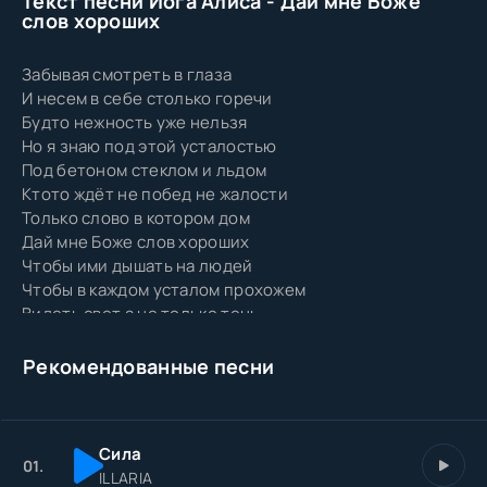
Текст песни Йога Алиса - Дай мне Боже
слов хороших
Забывая смотреть в глаза
И несем в себе столько горечи
Будто нежность уже нельзя
Но я знаю под этой усталостью
Под бетоном стеклом и льдом
Ктото ждёт не побед не жалости
Только слово в котором дом
Дай мне Боже слов хороших
Чтобы ими дышать на людей
Чтобы в каждом усталом прохожем
Видеть свет а не только тень
Дай мне Боже слов хороших
Не для шума а для души
Рекомендованные песни
Чтобы всё что во мне умножишь
Стало музыкой для души
Мне не нужно громче чем небо
Сила
Мне бы чище чем первый дождь
01.
ILLARIA
Чтобы слово было как хлебом