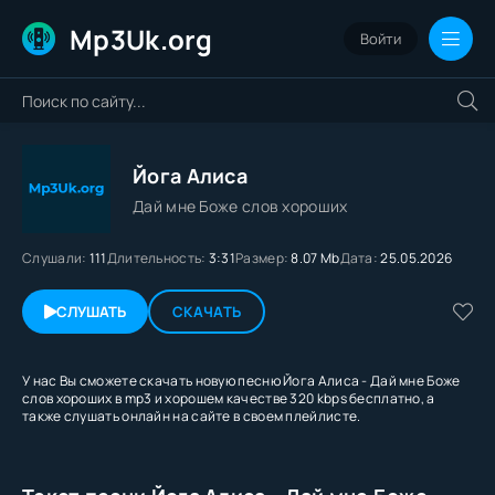
Mp3Uk.org
Войти
Йога Алиса
Дай мне Боже слов хороших
Слушали:
111
Длительность:
3:31
Размер:
8.07 Mb
Дата:
25.05.2026
СЛУШАТЬ
СКАЧАТЬ
У нас Вы сможете скачать новую песню Йога Алиса - Дай мне Боже
слов хороших в mp3 и хорошем качестве 320 kbps бесплатно, а
также слушать онлайн на сайте в своем плейлисте.