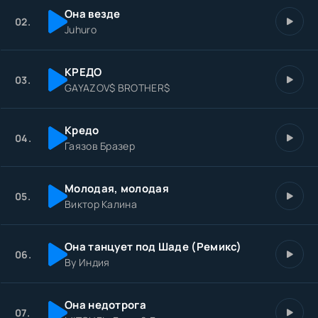
Она везде
02.
Juhuro
КРЕДО
03.
GAYAZOV$ BROTHER$
Кредо
04.
Гаязов Бразер
Молодая, молодая
05.
Виктор Калина
Она танцует под Шаде (Ремикс)
06.
By Индия
Она недотрога
07.