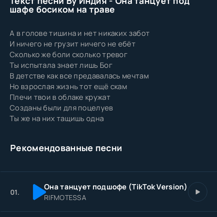
Текст песни By Индия - Она танцует под
шафе босиком на траве
А в голове тишина и нет никаких забот
И ничего не грузит ничего не ебёт
Сколько же боли сколько тревог
Ты испытала знает лишь Бог
В детстве как все предавалась мечтам
Но взрослая жизнь тот ещё скам
Плечи твои в облаке кружат
Созданы были для поцелуев
Ты же на них тащишь одна
Рекомендованные песни
Она танцует подшофе (TikTok Version)
01.
RIFMOTESSA