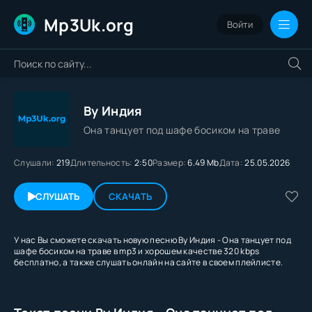
Mp3Uk.org
Войти
By Индия
Она танцует под шафе босиком на траве
Слушали:
219
Длительность:
2:50
Размер:
6.49 Mb
Дата:
25.05.2026
СЛУШАТЬ
СКАЧАТЬ
У нас Вы сможете скачать новую песню By Индия - Она танцует под
шафе босиком на траве в mp3 и хорошем качестве 320 kbps
бесплатно, а также слушать онлайн на сайте в своем плейлисте.