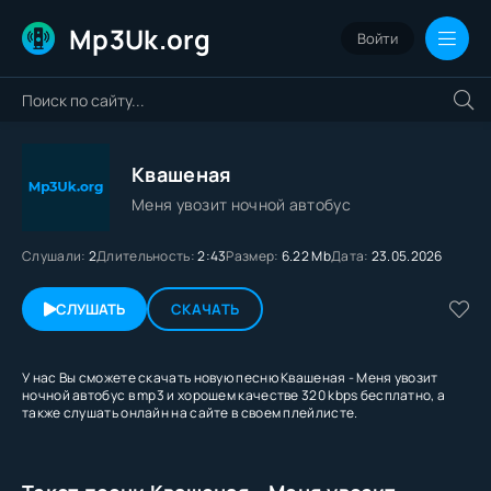
Mp3Uk.org
Войти
Квашеная
Меня увозит ночной автобус
Слушали:
2
Длительность:
2:43
Размер:
6.22 Mb
Дата:
23.05.2026
СЛУШАТЬ
СКАЧАТЬ
У нас Вы сможете скачать новую песню Квашеная - Меня увозит
ночной автобус в mp3 и хорошем качестве 320 kbps бесплатно, а
также слушать онлайн на сайте в своем плейлисте.