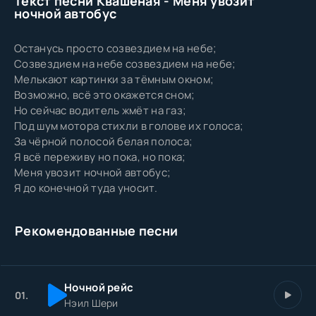
Текст песни Квашеная - Меня увозит
ночной автобус
Останусь просто созвездием на небе;
Созвездием на небе созвездием на небе;
Мелькают картинки за тёмным окном;
Возможно, всё это окажется сном;
Но сейчас водитель жмёт на газ;
Под шум мотора стихли в голове их голоса;
За чёрной полосой белая полоса;
Я всё переживу но пока, но пока;
Меня увозит ночной автобус;
Я до конечной туда уносит.
Рекомендованные песни
Ночной рейс
01.
Нэил Шери