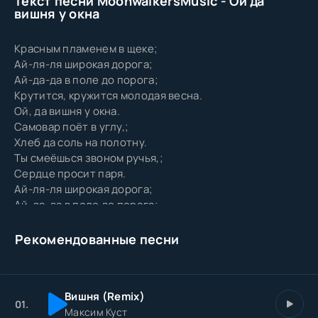
Текст песни MoonwalkersMusic - Ой да
вишня у окна
Красным пламенем в щеке;
Ай-ля-ля широкая дорога;
Ай-да-да в поле до порога;
Крутится, кружится молодая весна.
Ой, да вишня у окна.
Самовар поёт в углу,;
Хлеб да соль на полотну.
Ты смеёшься звоном ручья,;
Сердце просит паря.
Ай-ля-ля широкая дорога;
Ай-да-да в поле до порога;
Крутится, кружится молодая весна.
Ой, да вишня у окна.
Рекомендованные песни
Ты дождёшься? Дождёмся до утра.
Вишня (Remix)
01.
Максим Куст