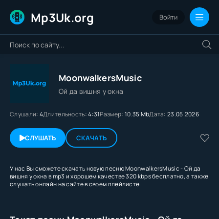
Mp3Uk.org
Войти
MoonwalkersMusic
Ой да вишня у окна
Слушали:
4
Длительность:
4:31
Размер:
10.35 Mb
Дата:
23.05.2026
СЛУШАТЬ
СКАЧАТЬ
У нас Вы сможете скачать новую песню MoonwalkersMusic - Ой да
вишня у окна в mp3 и хорошем качестве 320 kbps бесплатно, а также
слушать онлайн на сайте в своем плейлисте.