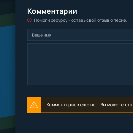
Тихий яд
Комментарии
Девочкадемон
Сладкий страх
Помоги ресурсу - оставь свой отзыв о песне.
Я иду за ней
Превращаясь в прах
Девочкадемон
Нежный яд
Тихий яд
Комментариев еще нет. Вы можете ста