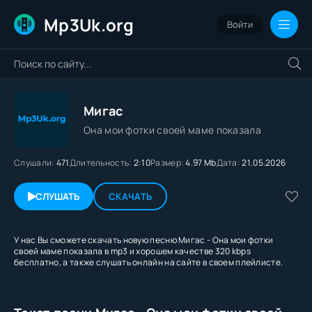
Mp3Uk.org
Войти
Мигас
Она мои фотки своей маме показала
Слушали:
471
Длительность:
2:10
Размер:
4.97 Mb
Дата:
21.05.2026
СЛУШАТЬ
СКАЧАТЬ
У нас Вы сможете скачать новую песню Мигас - Она мои фотки
своей маме показала в mp3 и хорошем качестве 320 kbps
бесплатно, а также слушать онлайн на сайте в своем плейлисте.