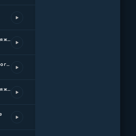
Не судите меня иногда я жестока во многом cover
Тише тише не судите это грех
Не судите меня иногда я жестока во многом (Suno AI cover)
е