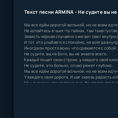
Текст песни ARMINA - Не судите вы не
Мы все идём дорогой вольной, но не всем идти
Не копайтесь в чьих-то тайнах, там тьма густая,
Зависть чёрная случайно сжигает свет внутри 
И тот, кто улыбается спокойно, не всегда внут
Иногда он просто воин, что сражается с собой.
Не судите, вы не Боги, вы не знаете всего.
Каждый пишет свои строки, у каждого своё кино
Не судите, это больно, слово режет глубоко.
Мы все идём дорогой вольной, но не всем идти
У каждого своя дорога. И шаг сквозь радость ил
Мы не видим, как жестоко судьба играет свою р
И тот, кто кажется сильнее, может ночью тихо 
И то, что выглядит смелее. Это просто, чтобы 