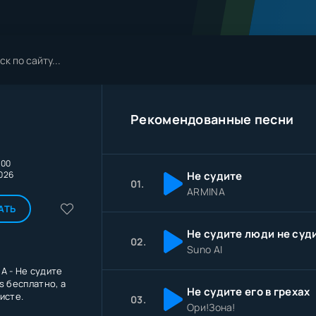
Рекомендованные песни
:00
2026
Не судите
01.
ARMINA
АТЬ
Не судите люди не суд
02.
Suno AI
A - Не судите
s бесплатно, а
Не судите его в грехах
исте.
03.
Ори!Зона!