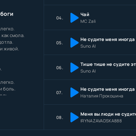
 боги
Чай
04.
MC Zali
 легко.
 как смола.
дотла.
05.
Suno AI
ри живой.
06.
.
Suno AI
 легко.
и боль.
07.
оль.
Наталия Прокошина
пасть.
не пропасть.
Меня вы люди не судит
08.
IRYNAZAVADSKA888