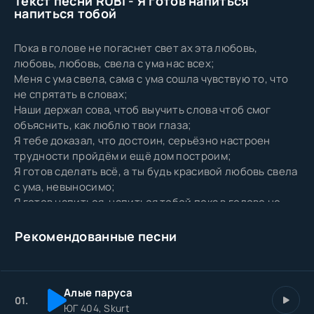
Текст песни RUBI - Я готов напиться
напиться тобой
Пока в голове не погаснет свет ах эта любовь,
любовь, любовь, свела с ума нас всех;
Меня с ума свела, сама с ума сошла чувствую то, что
не спрятать в словах;
Наши держал сова, чтоб выучить слова чтоб смог
объяснить, как люблю твои глаза;
Я тебе доказал, что достоин, серьёзно настроен
трудности пройдём и ещё дом построим;
Я готов сделать всё, а ты будь красивой любовь свела
с ума, невыносимо;
Я готов напиться, напиться тобой пока в голове не
погаснет свет;
Ах эта любовь, любовь, любовь, свела с ума нас всех я
Рекомендованные песни
готов напиться, напиться тобой;
Пока в голове не погаснет свет ах эта любовь,
любовь, любовь, свела с ума нас всех;
Алые паруса
У нас всё стало слаще, обнимаемся чаще чувствую,
01.
ЮГ 404, Skurt
что с тобой стал я настоящим.