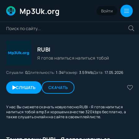
Mp3Uk.org
Войти
RUBI
Я готов напиться напиться тобой
Слушали:
0
Длительность:
1:34
Размер:
3.59 Mb
Дата:
17.05.2026
СЛУШАТЬ
СКАЧАТЬ
У нас Вы сможете скачать новую песню RUBI - Я готов напиться
напиться тобой в mp3 и хорошем качестве 320 kbps бесплатно, а
также слушать онлайн на сайте в своем плейлисте.