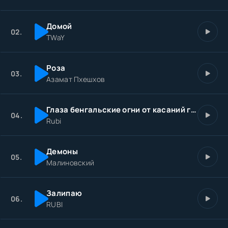
Домой
02.
TWaY
Роза
03.
Азамат Пхешхов
Глаза бенгальские огни от касаний губ
04.
Rubi
Демоны
05.
Малиновский
Залипаю
06.
RUBI