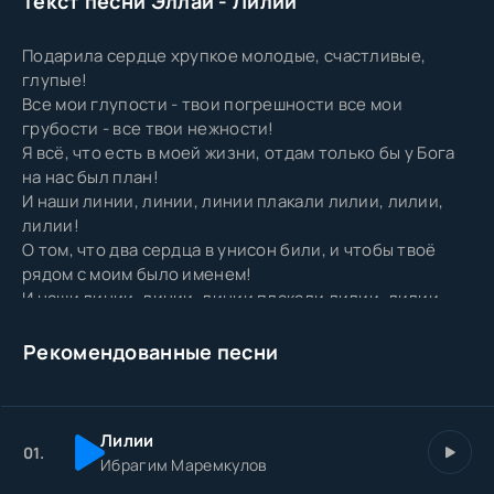
Текст песни Эллаи - Лилии
Подарила сердце хрупкое молодые, счастливые,
глупые!
Все мои глупости - твои погрешности все мои
грубости - все твои нежности!
Я всё, что есть в моей жизни, отдам только бы у Бога
на нас был план!
И наши линии, линии, линии плакали лилии, лилии,
лилии!
О том, что два сердца в унисон били, и чтобы твоё
рядом с моим было именем!
И наши линии, линии, линии плакали лилии, лилии,
лилии!
О том, что два сердца в унисон били, и чтобы твоё
Рекомендованные песни
рядом с моим было именем!
Наши линии, линии лилии, лилии!
Два сердца в унисон били наши линии, линии!
Лилии
Лилии, лилии .
01.
Ибрагим Маремкулов