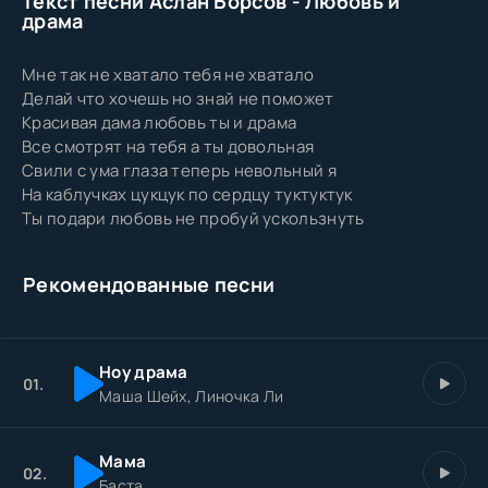
Текст песни Аслан Борсов - Любовь и
драма
Мне так не хватало тебя не хватало
Делай что хочешь но знай не поможет
Красивая дама любовь ты и драма
Все смотрят на тебя а ты довольная
Свили с ума глаза теперь невольный я
На каблучках цукцук по сердцу туктуктук
Ты подари любовь не пробуй ускользнуть
Рекомендованные песни
Ноу драма
01.
Маша Шейх, Линочка Ли
Мама
02.
Баста