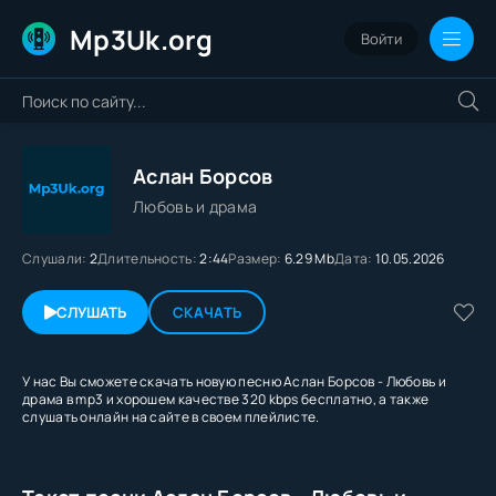
Mp3Uk.org
Войти
Аслан Борсов
Любовь и драма
Слушали:
2
Длительность:
2:44
Размер:
6.29 Mb
Дата:
10.05.2026
СЛУШАТЬ
СКАЧАТЬ
У нас Вы сможете скачать новую песню Аслан Борсов - Любовь и
драма в mp3 и хорошем качестве 320 kbps бесплатно, а также
слушать онлайн на сайте в своем плейлисте.