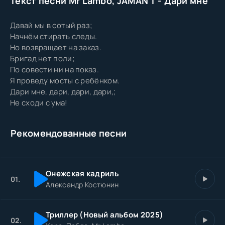
Текст песни Mr Lambo, JAMAN T - Дари мне
Давай мы в сотый раз;
Начнём стирать следы.
Но возвращает на заказ.
Бригад нет поли;
По совести ни на показ.
Я проведу мосты с ребёнком.
Дари мне, дари, дари, дари,;
Не сходи с ума!
Рекомендованные песни
Онежская кадриль
01.
Александр Костюнин
Триллер (Новый альбом 2025)
02.