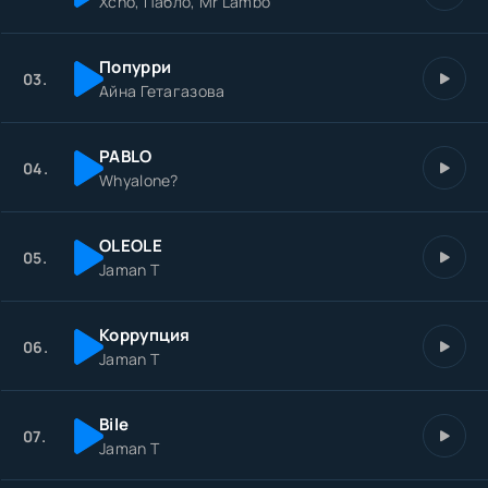
Xcho, Пабло, Mr Lambo
Попурри
03.
Айна Гетагазова
PABLO
04.
Whyalone?
OLEOLE
05.
Jaman T
Коррупция
06.
Jaman T
Bile
07.
Jaman T