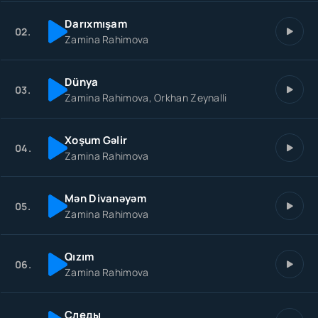
Darıxmışam
02.
Zamina Rahimova
Dünya
03.
Zamina Rahimova, Orkhan Zeynalli
Xoşum Gəlir
04.
Zamina Rahimova
Mən Divanəyəm
05.
Zamina Rahimova
Qızım
06.
Zamina Rahimova
Следы