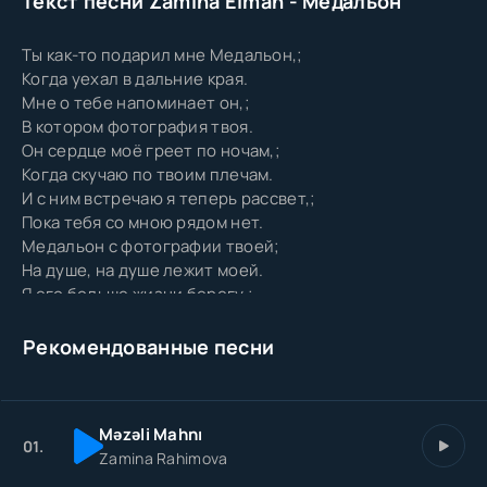
Текст песни Zamina Elman - Медальон
Ты как-то подарил мне Медальон,;
Когда уехал в дальние края.
Мне о тебе напоминает он,;
В котором фотография твоя.
Он сердце моё греет по ночам,;
Когда скучаю по твоим плечам.
И с ним встречаю я теперь рассвет,;
Пока тебя со мною рядом нет.
Медальон с фотографии твоей;
На душе, на душе лежит моей.
Я его больше жизни берегу,;
Потому что по-другому не могу.
Медальон с фотографией твоей.
Рекомендованные песни
Он как свет. Он как свет моих очей.
Только мой, только мой. Он и ничей;
Медальон с фотографии твоей.
Məzəli Mahnı
01.
Zamina Rahimova