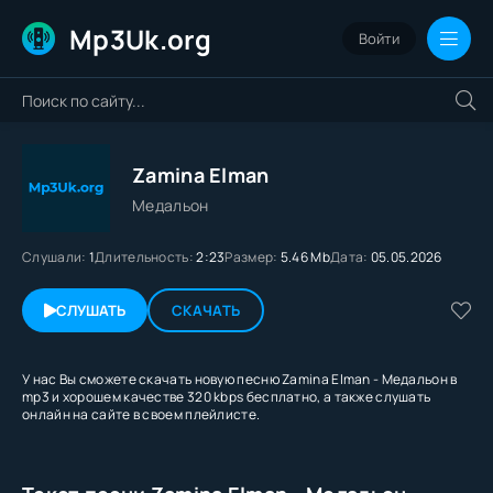
Mp3Uk.org
Войти
Zamina Elman
Медальон
Слушали:
1
Длительность:
2:23
Размер:
5.46 Mb
Дата:
05.05.2026
СЛУШАТЬ
СКАЧАТЬ
У нас Вы сможете скачать новую песню Zamina Elman - Медальон в
mp3 и хорошем качестве 320 kbps бесплатно, а также слушать
онлайн на сайте в своем плейлисте.