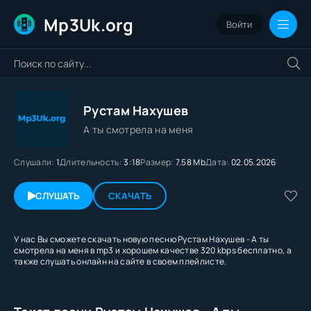
Mp3Uk.org
Войти
Рустам Нахушев
А ты смотрела на меня
Слушали:
1
Длительность:
3:18
Размер:
7.58 Mb
Дата:
02.05.2026
СЛУШАТЬ
СКАЧАТЬ
У нас Вы сможете скачать новую песню Рустам Нахушев - А ты
смотрела на меня в mp3 и хорошем качестве 320 kbps бесплатно, а
также слушать онлайн на сайте в своем плейлисте.