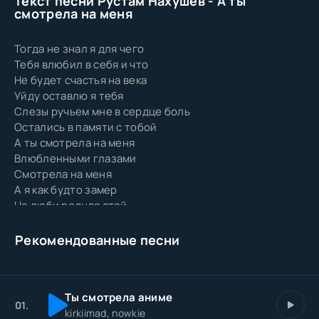
Текст песни Рустам Нахушев - А ты
смотрела на меня
Тогда не знал я для чего
Тебя влюбил в себя и что
Не будет счастья на века
Уйду оставлю я тебя
Слезы ручьем мне в сердце боль
Остались в памяти с тобой
А ты смотрела на меня
Влюбленными глазами
Смотрела на меня
А я как будто замер
Не люби родная стой
Я не такой хороший
Ты узнаешь слово боль
Рекомендованные песни
Простить меня не сможешь
Пройдут года полюбишь вновь
Встретишь шальную ты любовь
Ты смотрела аниме
01.
kirkiimad, nowkie