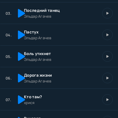
Последний танец
03.
Эльдар Агачев
Пастух
04.
Эльдар Агачев
Боль утихнет
05.
Эльдар Агачев
Дорога жизни
06.
Эльдар Агачев
Кто там?
07.
хрися