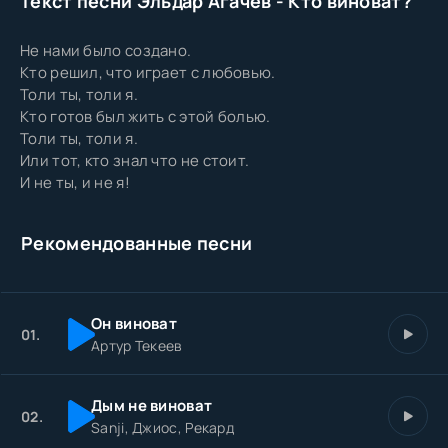
Текст песни Эльдар Агачев - Кто виноват?
Не нами было создано.
Кто решил, что играет с любовью.
Толи ты, толи я.
Кто готов был жить с этой болью.
Толи ты, толи я.
Или тот, кто знал что не стоит.
И не ты, и не я!
Рекомендованные песни
Он виноват
01.
Артур Текеев
Дым не виноват
02.
Sanji, Джиос, Рекард