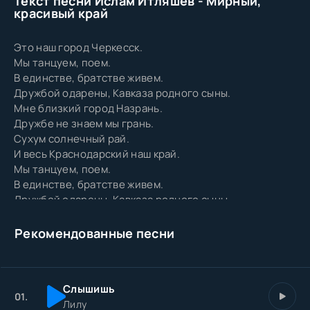
Текст песни Ислам Итляшев - Мирный,
красивый край
Это наш город Черкесск.
Мы танцуем, поем.
В единстве, братстве живем.
Дружбой одарены, Кавказа родного сыны.
Мне близкий город Назрань.
Дружбе не знаем мы грань.
Сухум солнечный рай.
И весь Краснодарский наш край.
Мы танцуем, поем.
В единстве, братстве живем.
Дружбой одарены, Кавказа родного сыны.
Мы танцуем, поем.
В единстве, братстве живем.
Рекомендованные песни
Дружбой одарены, Кавказа родного сыны.
Сплоченный дружбой народ.
Здесь на Кавказе живёт.
Слышишь
Отдельный салам Татарстан.
01.
Лилу
Городу Ереван.