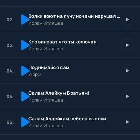
Мы танцуем, поем.
В единстве, братстве живем.
Волки воют на луну ночами нарушая тишину покой
Дружбой одарены, Кавказа родного сыны.
02.
Ислам Итляшев
Мы танцуем, поем.
В единстве, братстве живем.
Дружбой одарены, Кавказа родного сыны.
Кто виноват что ты колючая
03.
Мирный, красивый край.
Ислам Итляшев
Грозный, ты процветай.
Майкоп ты жатый всегда.
Горная Махачкала.
Поднимайся сам
04.
Мы танцуем, поем.
ZippO
В единстве, братстве живем.
Дружбой одарены, Кавказа родного сыны.
Салам Алейкум Братьям!
05.
Ислам Итляшев
Салам Аллейкам небеса высоки
06.
Ислам Итляшев