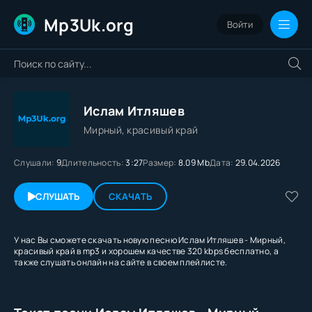
Mp3Uk.org
Войти
Ислам Итляшев
Мирный, красивый край
Слушали:
9
Длительность:
3:27
Размер:
8.09 Mb
Дата:
29.04.2026
СЛУШАТЬ
СКАЧАТЬ
У нас Вы сможете скачать новую песню Ислам Итляшев - Мирный,
красивый край в mp3 и хорошем качестве 320 kbps бесплатно, а
также слушать онлайн на сайте в своем плейлисте.