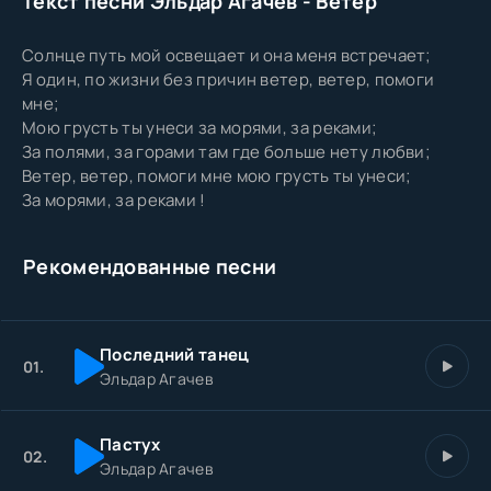
Текст песни Эльдар Агачев - Ветер
Солнце путь мой освещает и она меня встречает;
Я один, по жизни без причин ветер, ветер, помоги
мне;
Мою грусть ты унеси за морями, за реками;
За полями, за горами там где больше нету любви;
Ветер, ветер, помоги мне мою грусть ты унеси;
За морями, за реками !
Рекомендованные песни
Последний танец
01.
Эльдар Агачев
Пастух
02.
Эльдар Агачев