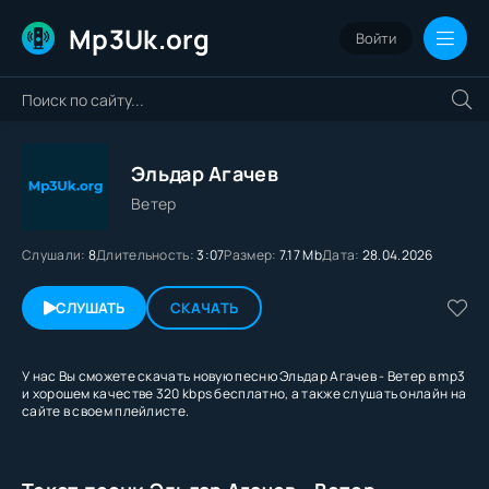
Mp3Uk.org
Войти
Эльдар Агачев
Ветер
Слушали:
8
Длительность:
3:07
Размер:
7.17 Mb
Дата:
28.04.2026
СЛУШАТЬ
СКАЧАТЬ
У нас Вы сможете скачать новую песню Эльдар Агачев - Ветер в mp3
и хорошем качестве 320 kbps бесплатно, а также слушать онлайн на
сайте в своем плейлисте.