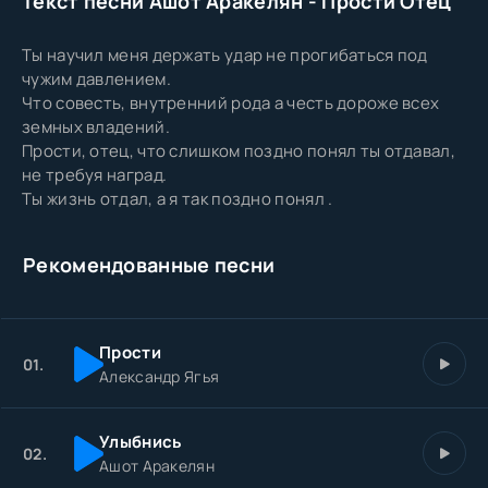
Текст песни Ашот Аракелян - Прости Отец
Ты научил меня держать удар не прогибаться под
чужим давлением.
Что совесть, внутренний рода а честь дороже всех
земных владений.
Прости, отец, что слишком поздно понял ты отдавал,
не требуя наград.
Ты жизнь отдал, а я так поздно понял .
Рекомендованные песни
Прости
01.
Александр Ягья
Улыбнись
02.
Ашот Аракелян