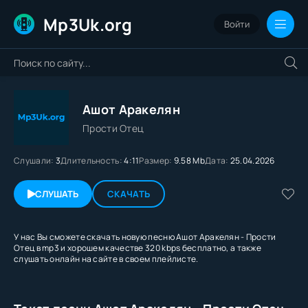
Mp3Uk.org
Войти
Ашот Аракелян
Прости Отец
Слушали:
3
Длительность:
4:11
Размер:
9.58 Mb
Дата:
25.04.2026
СЛУШАТЬ
СКАЧАТЬ
У нас Вы сможете скачать новую песню Ашот Аракелян - Прости
Отец в mp3 и хорошем качестве 320 kbps бесплатно, а также
слушать онлайн на сайте в своем плейлисте.