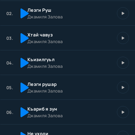
Лезги Руш
02.
Джамиля Залова
Хтай чавуз
03.
Джамиля Залова
Къизилгуьл
04.
Джамиля Залова
Лезги рушар
05.
Джамиля Залова
Къариб я зун
06.
Джамиля Залова
Не уходи