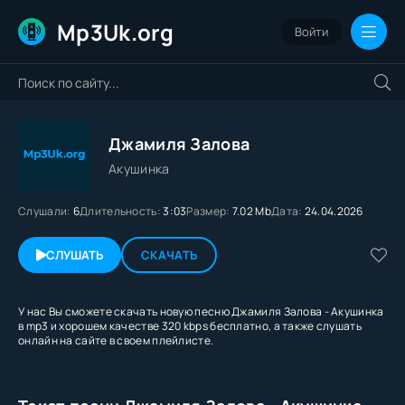
Mp3Uk.org
Войти
Джамиля Залова
Акушинка
Слушали:
6
Длительность:
3:03
Размер:
7.02 Mb
Дата:
24.04.2026
СЛУШАТЬ
СКАЧАТЬ
У нас Вы сможете скачать новую песню Джамиля Залова - Акушинка
в mp3 и хорошем качестве 320 kbps бесплатно, а также слушать
онлайн на сайте в своем плейлисте.