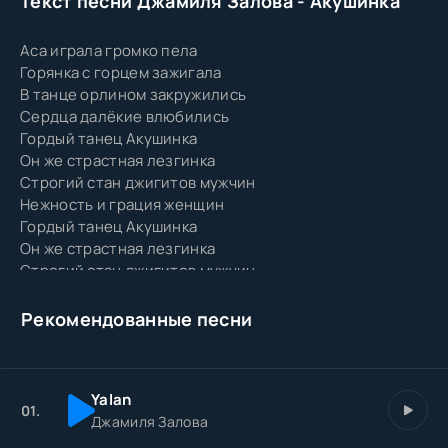
Текст песни Джамиля Залова - Акушинка
Аса играла громко пела
Горянка с горцем зажигала
В танце орлином закружились
Сердца далёкие влюбились
Гордый танец Акушинка
Он же страстная лезгинка
Строгий стан джигитов мужчин
Нежность и грация женщин
Гордый танец Акушинка
Он же страстная лезгинка
Строгий стан джигитов мужчин
Нежность и грация женщин
Горянка всех собой чарует
Рекомендованные песни
В танце свободою ликует
Yalan
01.
Джамиля Залова