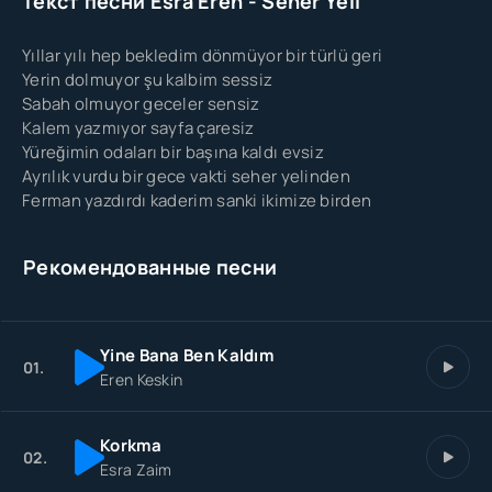
Текст песни Esra Eren - Seher Yeli
Yıllar yılı hep bekledim dönmüyor bir türlü geri
Yerin dolmuyor şu kalbim sessiz
Sabah olmuyor geceler sensiz
Kalem yazmıyor sayfa çaresiz
Yüreğimin odaları bir başına kaldı evsiz
Ayrılık vurdu bir gece vakti seher yelinden
Ferman yazdırdı kaderim sanki ikimize birden
Рекомендованные песни
Yine Bana Ben Kaldım
01.
Eren Keskin
Korkma
02.
Esra Zaim