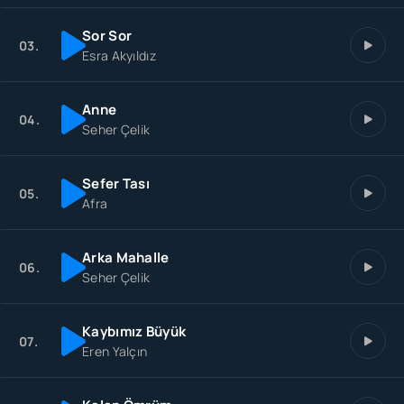
Sor Sor
03.
Esra Akyıldız
Anne
04.
Seher Çelik
Sefer Tası
05.
Afra
Arka Mahalle
06.
Seher Çelik
Kaybımız Büyük
07.
Eren Yalçın