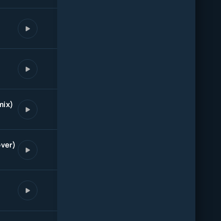
mix)
over)