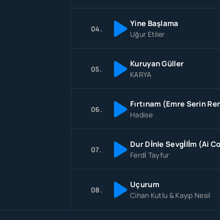
Yine Başlama
04.
Uğur Etiler
Kuruyan Güller
05.
KARYA
Fırtınam (Emre Serin Re
06.
Hadise
Dur Dİnle Sevgİlİm (Ai C
07.
Ferdİ Tayfur
Uçurum
08.
Cihan Kutlu & Kayıp Nesil