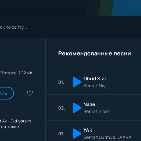
Рекомендованные песни
09
Размер:
7.22 Mb
Ohrid Kızı
01.
Serhat Nişli
АТЬ
Naze
02.
Serhat Зiзek
 Ak - Gidiyorum
, а также
YAK
03.
Serhat Durmus, LAARA