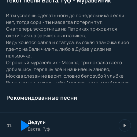
Текст песни Баста, Гуф - Муравейник
И ты успеешь сделать ноги до понедельника а если
нет, тогда сори - ты навсегда потерян тут,
Она теперь эскортница на Патриках приходится
охотиться на заряженных папиков,
Ведь хочется бабла и статуса, высокая планочка либо
где-то на Бали чилить, либо в Дубае у дяди на
пальмочке,
Огромный муравейник - Москва, три вокзала всего
добившись, теряешь всё и начинаешь заново,
Москва слезам не верит, словно белозубой улыбке
Верника я не открыл тебе Америку, но это не Америка,
Москва слезам не верит я узнала этот берег,
Туду-ту ту-ру-ру, туду-ту ту-ру-ру, Москва в этом
Рекомендованные песни
огромном городе вам лучше плыть по течению,
А то утоните, и потом никто о вас уже не вспомнит
если приехали работать, значит, работайте,
Дедули
Но мой вам совет: лучше никого тут не наёбывать в
01.
Баста, Гуф
этом огромном городе двигаются аккуратно,
За любой косяк всегда прилетает в обратку он любит