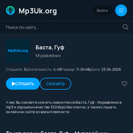
Mp3Uk.org
Войти
Баста, Гуф
Муравейник
Слушали:
5
Длительность:
4:49
Размер:
11.04 Mb
Дата:
23.04.2026
СЛУШАТЬ
СКАЧАТЬ
У нас Вы сможете скачать новую песню Баста, Гуф - Муравейник в
mp3 и хорошем качестве 320 kbps бесплатно, а также слушать
онлайн на сайте в своем плейлисте.