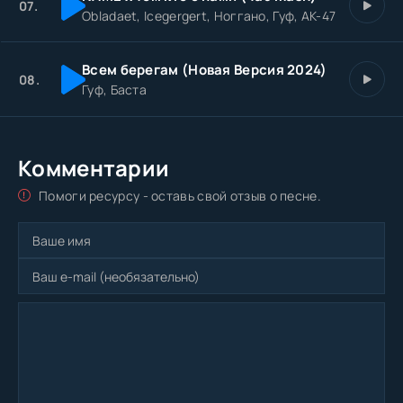
07.
огромном городе рекомендую ни с кем не спорить,
Obladaet, Icegergert, Ноггано, Гуф, АК-47
Неизвестно, что за люди у него на проводе если
хотите показаться москвичом.
Всем берегам (Новая Версия 2024)
08.
Гуф, Баста
Комментарии
Помоги ресурсу - оставь свой отзыв о песне.