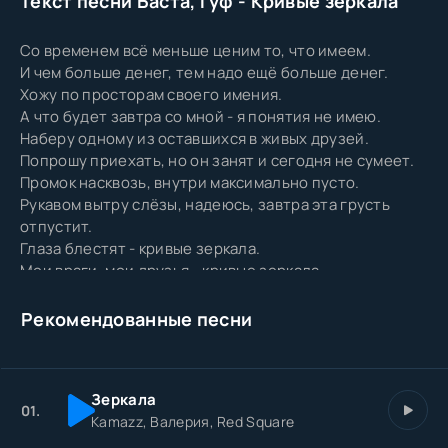
Текст песни Баста, Гуф - Кривые зеркала
Со временем всё меньше ценим то, что имеем.
И чем больше денег, тем надо ещё больше денег.
Хожу по просторам своего имения.
А что будет завтра со мной - я понятия не имею.
Наберу одному из оставшихся в живых друзей.
Попрошу приехать, но он занят и сегодня не сумеет.
Промок насквозь, внутри максимально пусто.
Рукавом вытру слёзы, надеюсь, завтра эта грусть
отпустит.
Глаза блестят - кривые зеркала.
Мои враги, мои друзья - кривые зеркала.
Как жизнь, суперзвезда? Кривые зеркала.
Кто жизнь познал, сказал, что жил, - то зря.
Рекомендованные песни
Глаза блестят - кривые зеркала!
Зеркала
01.
Kamazz, Валерия, Red Square