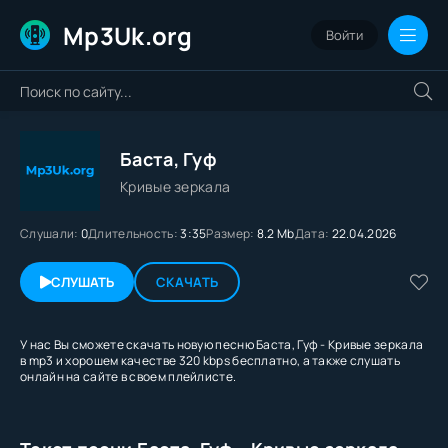
Mp3Uk.org
Войти
Баста, Гуф
Кривые зеркала
Слушали:
0
Длительность:
3:35
Размер:
8.2 Mb
Дата:
22.04.2026
СЛУШАТЬ
СКАЧАТЬ
У нас Вы сможете скачать новую песню Баста, Гуф - Кривые зеркала
в mp3 и хорошем качестве 320 kbps бесплатно, а также слушать
онлайн на сайте в своем плейлисте.